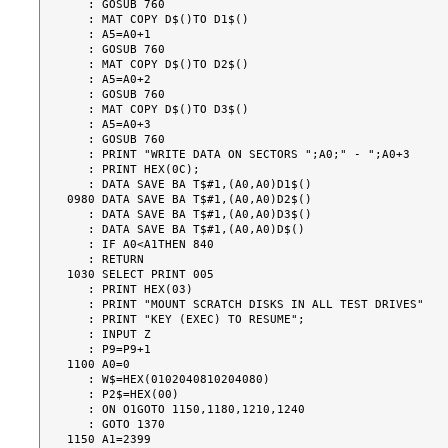
   : GOSUB 760

   : MAT COPY D$()TO D1$()

   : A5=A0+1

   : GOSUB 760

   : MAT COPY D$()TO D2$()

   : A5=A0+2

   : GOSUB 760

   : MAT COPY D$()TO D3$()

   : A5=A0+3

   : GOSUB 760

   : PRINT "WRITE DATA ON SECTORS ";A0;" - ";A0+3

   : PRINT HEX(0C);

   : DATA SAVE BA T$#1,(A0,A0)D1$()

0980 DATA SAVE BA T$#1,(A0,A0)D2$()

   : DATA SAVE BA T$#1,(A0,A0)D3$()

   : DATA SAVE BA T$#1,(A0,A0)D$()

   : IF A0<A1THEN 840

   : RETURN

1030 SELECT PRINT 005

   : PRINT HEX(03)

   : PRINT "MOUNT SCRATCH DISKS IN ALL TEST DRIVES"

   : PRINT "KEY (EXEC) TO RESUME";

   : INPUT Z

   : P9=P9+1

1100 A0=0

   : W$=HEX(0102040810204080)

   : P2$=HEX(00)

   : ON O1GOTO 1150,1180,1210,1240

   : GOTO 1370

1150 A1=2399
