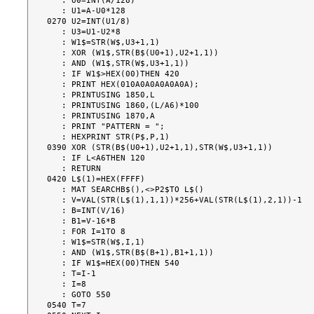
   : U0=INT(A/128)

   : U1=A-U0*128

0270 U2=INT(U1/8)

   : U3=U1-U2*8

   : W1$=STR(W$,U3+1,1)

   : XOR (W1$,STR(B$(U0+1),U2+1,1))

   : AND (W1$,STR(W$,U3+1,1))

   : IF W1$>HEX(00)THEN 420

   : PRINT HEX(010A0A0A0A0A0A);

   : PRINTUSING 1850,L

   : PRINTUSING 1860,(L/A6)*100

   : PRINTUSING 1870,A

   : PRINT "PATTERN = ";

   : HEXPRINT STR(P$,P,1)

0390 XOR (STR(B$(U0+1),U2+1,1),STR(W$,U3+1,1))

   : IF L<A6THEN 120

   : RETURN

0420 L$(1)=HEX(FFFF)

   : MAT SEARCHB$(),<>P2$TO L$()

   : V=VAL(STR(L$(1),1,1))*256+VAL(STR(L$(1),2,1))-1

   : B=INT(V/16)

   : B1=V-16*B

   : FOR I=1TO 8

   : W1$=STR(W$,I,1)

   : AND (W1$,STR(B$(B+1),B1+1,1))

   : IF W1$=HEX(00)THEN 540

   : T=I-1

   : I=8

   : GOTO 550

0540 T=7
