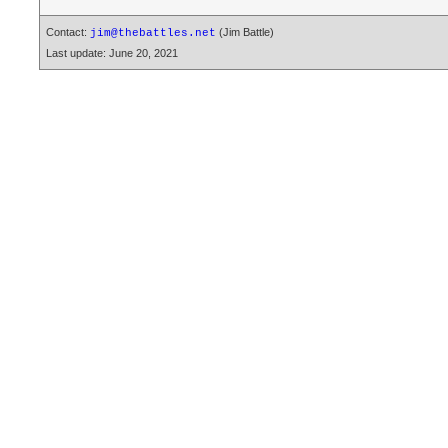
Contact:
(Jim Battle)
jim@thebattles.net
Last update: June 20, 2021