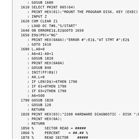
   : GOSUB 1680

1610 SELECT PRINT 005(64)

   : PRINT HEX(01);"MOUNT THE PROGRAM DISK, KEY (EXEC) TO RESUME"

   : INPUT Z

1620 COM CLEAR Z1

   : LOAD DC T#6,"S/START"

1640 ON ERRORE1$,E2$GOTO 1650

1650 E9$(P9)="NG"

   : PRINT HEX(0A0A);"ERROR #";E1$,"AT STMT #";E2$

   : GOTO 1610

1680 L,A0=0

   : A6=A1-A0+1

   : GOSUB 1820

   : PRINT HEX(0A0A)

   : GOSUB 840

   : INIT(FF)B$()

   : A0,L=0

   : IF LEN(D$)>6THEN 1790

   : IF O1=0THEN 1790

   : IF O3=2THEN 1790

   : A6=500

1790 GOSUB 1820

   : GOSUB 120

   : RETURN

1820 PRINT HEX(03);"2200 HARDWARE DIAGNOSTIC - DISK ";D
   : PRINT HEX(0A);

   : RETURN

1850 %     SECTOR READ = #####

1860 %     PERCENT    = ##.## %

1870 %     READ SECTOR    #####
