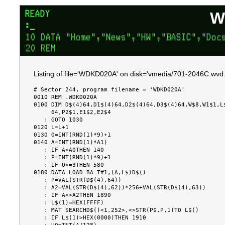
W
Listing of file='WDKD020A' on disk='vmedia/701-2046C.wvd.
# Sector 244, program filename = 'WDKD020A'

0010 REM .WDKD020A

0100 DIM D$(4)64,D1$(4)64,D2$(4)64,D3$(4)64,W$8,W1$1,L$
     64,P2$1,E1$2,E2$4

   : GOTO 1030

0120 L=L+1

0130 O=INT(RND(1)*9)+1

0140 A=INT(RND(1)*A1)

   : IF A<A0THEN 140

   : P=INT(RND(1)*9)+1

   : IF O<=3THEN 580

0180 DATA LOAD BA T#1,(A,L$)D$()

   : P=VAL(STR(D$(4),64))

   : A2=VAL(STR(D$(4),62))*256+VAL(STR(D$(4),63))

   : IF A<>A2THEN 1890

   : L$(1)=HEX(FFFF)

   : MAT SEARCHD$()<1,252>,<>STR(P$,P,1)TO L$()

   : IF L$(1)>HEX(0000)THEN 1910
