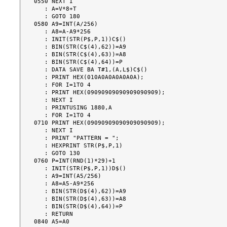
0550 NEXT I

   : A=V*8+T

   : GOTO 180

0580 A9=INT(A/256)

   : A8=A-A9*256

   : INIT(STR(P$,P,1))C$()

   : BIN(STR(C$(4),62))=A9

   : BIN(STR(C$(4),63))=A8

   : BIN(STR(C$(4),64))=P

   : DATA SAVE BA T#1,(A,L$)C$()

   : PRINT HEX(010A0A0A0A0A0A);

   : FOR I=1TO 4

   : PRINT HEX(09090909090909090909);

   : NEXT I

   : PRINTUSING 1880,A

   : FOR I=1TO 4

0710 PRINT HEX(09090909090909090909);

   : NEXT I

   : PRINT "PATTERN = ";

   : HEXPRINT STR(P$,P,1)

   : GOTO 130

0760 P=INT(RND(1)*29)+1

   : INIT(STR(P$,P,1))D$()

   : A9=INT(A5/256)

   : A8=A5-A9*256

   : BIN(STR(D$(4),62))=A9

   : BIN(STR(D$(4),63))=A8

   : BIN(STR(D$(4),64))=P

   : RETURN

0840 A5=A0
