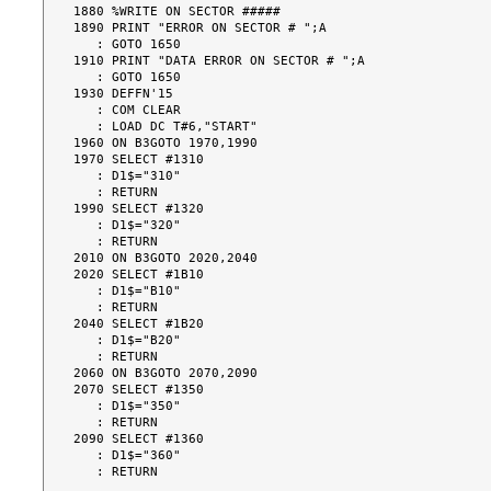
1880 %WRITE ON SECTOR #####

1890 PRINT "ERROR ON SECTOR # ";A

   : GOTO 1650

1910 PRINT "DATA ERROR ON SECTOR # ";A

   : GOTO 1650

1930 DEFFN'15

   : COM CLEAR

   : LOAD DC T#6,"START"

1960 ON B3GOTO 1970,1990

1970 SELECT #1310

   : D1$="310"

   : RETURN

1990 SELECT #1320

   : D1$="320"

   : RETURN

2010 ON B3GOTO 2020,2040

2020 SELECT #1B10

   : D1$="B10"

   : RETURN

2040 SELECT #1B20

   : D1$="B20"

   : RETURN

2060 ON B3GOTO 2070,2090

2070 SELECT #1350

   : D1$="350"

   : RETURN

2090 SELECT #1360

   : D1$="360"
