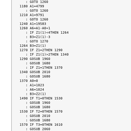
   : GOTO 1260

1180 A1=4799

   : GOTO 1260

1210 A1=9791

   : GOTO 1260

1240 A1=19583

1260 A6=A1-A0+1

   : IF Z1(1)<4THEN 1264

   : B3=Z1(1)-3

   : GOTO 1270

1264 B3=Z1(1)

1270 IF Z1=2THEN 1290

   : IF Z1(1)>2THEN 1340

1290 GOSUB 1960

   : GOSUB 1680

   : IF Z1=1THEN 1370

1340 GOSUB 2010

   : GOSUB 1680

1370 A0=0

   : A1=1023

   : A6=1024

   : B3=Z2(1)

1490 IF T1=0THEN 1530

   : GOSUB 1960

   : GOSUB 1680

1530 IF T2=0THEN 1570

   : GOSUB 2010

   : GOSUB 1680

1570 IF T3=0THEN 1610

   : GOSUB 2060
