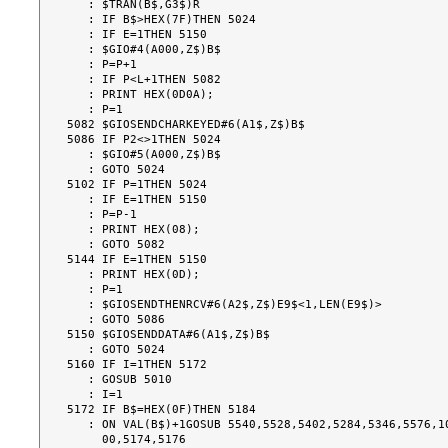
   : $TRAN(B$,G3$)R

   : IF B$>HEX(7F)THEN 5024

   : IF E=1THEN 5150

   : $GIO#4(A000,Z$)B$

   : P=P+1

   : IF P<L+1THEN 5082

   : PRINT HEX(0D0A);

   : P=1

5082 $GIOSENDCHARKEYED#6(A1$,Z$)B$

5086 IF P2<>1THEN 5024

   : $GIO#5(A000,Z$)B$

   : GOTO 5024

5102 IF P=1THEN 5024

   : IF E=1THEN 5150

   : P=P-1

   : PRINT HEX(08);

   : GOTO 5082

5144 IF E=1THEN 5150

   : PRINT HEX(0D);

   : P=1

   : $GIOSENDTHENRCV#6(A2$,Z$)E9$<1,LEN(E9$)>

   : GOTO 5086

5150 $GIOSENDDATA#6(A1$,Z$)B$

   : GOTO 5024

5160 IF I=1THEN 5172

   : GOSUB 5010

   : I=1

5172 IF B$=HEX(0F)THEN 5184

   : ON VAL(B$)+1GOSUB 5540,5528,5402,5284,5346,5576,100,100,100,100,100,100,1

     00,5174,5176
