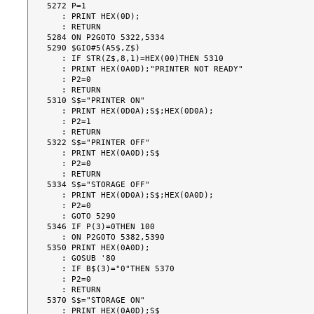
5272 P=1

   : PRINT HEX(0D);

   : RETURN

5284 ON P2GOTO 5322,5334

5290 $GIO#5(A5$,Z$)

   : IF STR(Z$,8,1)=HEX(00)THEN 5310

   : PRINT HEX(0A0D);"PRINTER NOT READY"

   : P2=0

   : RETURN

5310 S$="PRINTER ON"

   : PRINT HEX(0D0A);S$;HEX(0D0A);

   : P2=1

   : RETURN

5322 S$="PRINTER OFF"

   : PRINT HEX(0A0D);S$

   : P2=0

   : RETURN

5334 S$="STORAGE OFF"

   : PRINT HEX(0D0A);S$;HEX(0A0D);

   : P2=0

   : GOTO 5290

5346 IF P(3)=0THEN 100

   : ON P2GOTO 5382,5390

5350 PRINT HEX(0A0D);

   : GOSUB '80

   : IF B$(3)="0"THEN 5370

   : P2=0

   : RETURN

5370 S$="STORAGE ON"

   : PRINT HEX(0A0D);S$
