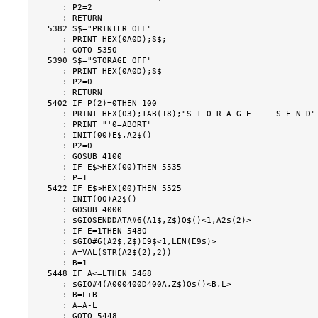
   : P2=2

   : RETURN

5382 S$="PRINTER OFF"

   : PRINT HEX(0A0D);S$;

   : GOTO 5350

5390 S$="STORAGE OFF"

   : PRINT HEX(0A0D);S$

   : P2=0

   : RETURN

5402 IF P(2)=0THEN 100

   : PRINT HEX(03);TAB(18);"S T O R A G E     S E N D"

   : PRINT "'0=ABORT"

   : INIT(00)E$,A2$()

   : P2=0

   : GOSUB 4100

   : IF E$>HEX(00)THEN 5535

   : P=1

5422 IF E$>HEX(00)THEN 5525

   : INIT(00)A2$()

   : GOSUB 4000

   : $GIOSENDDATA#6(A1$,Z$)O$()<1,A2$(2)>

   : IF E=1THEN 5480

   : $GIO#6(A2$,Z$)E9$<1,LEN(E9$)>

   : A=VAL(STR(A2$(2),2))

   : B=1

5448 IF A<=LTHEN 5468

   : $GIO#4(A000400D400A,Z$)O$()<B,L>

   : B=L+B

   : A=A-L

   : GOTO 5448
