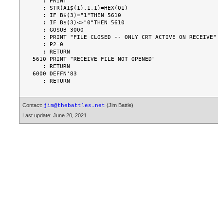
   : PRINT

   : STR(A1$(1),1,1)=HEX(01)

   : IF B$(3)="1"THEN 5610

   : IF B$(3)<>"0"THEN 5610

   : GOSUB 3000

   : PRINT "FILE CLOSED -- ONLY CRT ACTIVE ON RECEIVE"

   : P2=0

   : RETURN

5610 PRINT "RECEIVE FILE NOT OPENED"

   : RETURN

6000 DEFFN'83

Contact:
(Jim Battle)
jim@thebattles.net
Last update: June 20, 2021