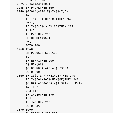
   : ELSE RETURN

0225 J=VAL(A3$(10))

0235 IF P+J>LTHEN 360

0240 $GIO#4(A000,Z$)I$()<I,J>

   : I=I+J

   : IF I$(I-1)=HEX(0D)THEN 260

   : P=P+J

   : IF I$(I-1)<>HEX(08)THEN 200

   : P=P-1

   : IF P>0THEN 200

   : PRINT HEX(0C);

   : P=L

   : GOTO 200

0260 I9=0

   : ON P2GOSUB 600,500

   : I,P=1

   : IF E3<>1THEN 200

   : B$=HEX(0A)

   : $GIOSENDDATA#6(A1$,Z$)B$

   : GOTO 200

0360 IF I$(I+L-P)<HEX(0E)THEN 240

   : IF I$(I+L-P+1)<HEX(0E)THEN 240

   : $GIO#4(A000400A,Z$)I$()<I,L-P+1>

   : I=I+L-P+1

   : J=J-L+P-1

   : IF I>240THEN 370

   : P=1

   : IF J=0THEN 200

   : GOTO 235

0370 I9=0
