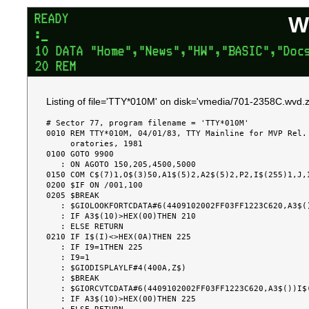
W
Listing of file='TTY*010M' on disk='vmedia/701-2358C.wvd.z
# Sector 77, program filename = 'TTY*010M'

0010 REM TTY*010M, 04/01/83, TTY Mainline for MVP Rel. 
     oratories, 1981

0100 GOTO 9900

   : ON AGOTO 150,205,4500,5000

0150 COM C$(7)1,O$(3)50,A1$(5)2,A2$(5)2,P2,I$(255)1,J,I
0200 $IF ON /001,100

0205 $BREAK

   : $GIOLOOKFORTCDATA#6(4409102002FF03FF1223C620,A3$())I$()<I>

   : IF A3$(10)>HEX(00)THEN 210

   : ELSE RETURN

0210 IF I$(I)<>HEX(0A)THEN 225

   : IF I9=1THEN 225

   : I9=1

   : $GIODISPLAYLF#4(400A,Z$)

   : $BREAK

   : $GIORCVTCDATA#6(4409102002FF03FF1223C620,A3$())I$()<I>

   : IF A3$(10)>HEX(00)THEN 225
