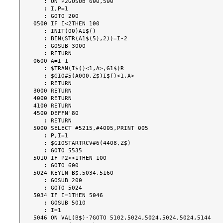
   : ON P2GOSUB 600,500

   : I,P=1

   : GOTO 200

0500 IF I<2THEN 100

   : INIT(00)A1$()

   : BIN(STR(A1$(5),2))=I-2

   : GOSUB 3000

   : RETURN

0600 A=I-1

   : $TRAN(I$()<1,A>,G1$)R

   : $GIO#5(A000,Z$)I$()<1,A>

   : RETURN

3000 RETURN

4000 RETURN

4100 RETURN

4500 DEFFN'80

   : RETURN

5000 SELECT #5215,#4005,PRINT 005

   : P,I=1

   : $GIOSTARTRCV#6(4408,Z$)

   : GOTO 5535

5010 IF P2<>1THEN 100

   : GOTO 600

5024 KEYIN B$,5034,5160

   : GOSUB 200

   : GOTO 5024

5034 IF I=1THEN 5046

   : GOSUB 5010

   : I=1

5046 ON VAL(B$)-7GOTO 5102,5024,5024,5024,5024,5144
