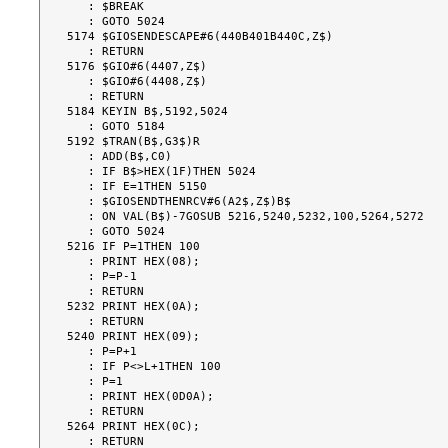
   : $BREAK

   : GOTO 5024

5174 $GIOSENDESCAPE#6(440B401B440C,Z$)

   : RETURN

5176 $GIO#6(4407,Z$)

   : $GIO#6(4408,Z$)

   : RETURN

5184 KEYIN B$,5192,5024

   : GOTO 5184

5192 $TRAN(B$,G3$)R

   : ADD(B$,C0)

   : IF B$>HEX(1F)THEN 5024

   : IF E=1THEN 5150

   : $GIOSENDTHENRCV#6(A2$,Z$)B$

   : ON VAL(B$)-7GOSUB 5216,5240,5232,100,5264,5272

   : GOTO 5024

5216 IF P=1THEN 100

   : PRINT HEX(08);

   : P=P-1

   : RETURN

5232 PRINT HEX(0A);

   : RETURN

5240 PRINT HEX(09);

   : P=P+1

   : IF P<>L+1THEN 100

   : P=1

   : PRINT HEX(0D0A);

   : RETURN

5264 PRINT HEX(0C);

   : RETURN
