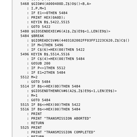
5468 $GIO#4(A000400D,Z$)O$()<B,A>

   : I,P,M=1

   : IF E1<>0THEN 5484

   : PRINT HEX(0A0D);

   : KEYIN B$,5422,5515

   : GOTO 5422

5480 $GIOSENDEXEC#6(A1$,Z$)E9$<1,LEN(E9$)>

5484 $BREAK

   : $GIOREADCSV#6(4403102002FF03FF1223C620,Z$)C$()

   : IF M=1THEN 5496

   : IF C$(6)=HEX(00)THEN 5422

5496 KEYIN B$,5514,5516

   : IF C$(4)=HEX(00)THEN 5484

   : GOSUB 200

   : IF P<>1THEN 5512

   : IF E1=2THEN 5484

5512 M=2

   : GOTO 5484

5514 IF B$<>HEX(0D)THEN 5484

   : $GIOSENDTHENRCV#6(A2$,Z$)E9$<1,LEN(E9$)>

   : M=1

   : GOTO 5484

5515 IF B$<>HEX(00)THEN 5422

5516 IF B$<>HEX(00)THEN 5484

   : PRINT

   : PRINT "TRANSMISSION ABORTED"

   : RETURN

5525 PRINT

   : PRINT "TRANSMISSION COMPLETED"

   : RETURN
