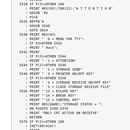
5528 IF P(3)=0THEN 100

   : PRINT HEX(03);TAB(21);"A T T E N T I O N"

   : GOSUB '83

   : P2=0

5535 DEFFN'0

   : GOSUB 5540

   : GOTO 5024

5540 PRINT HEX(03)

   : PRINT " '0 = MENU FOR TTY";

   : IF E3=0THEN 5542

   : PRINT " Host";

5542 PRINT

   : IF P(3)=0THEN 5544

   : PRINT " '1 = ATTENTION"

5544 IF P(2)=0THEN 5546

   : PRINT " '2 = STORAGE SEND"

5546 PRINT " '3 = PRINTER ON/OFF KEY"

   : IF P(3)=0THEN 5556

   : PRINT " '4 = STORAGE RECEIVE ON/OFF KEY"

   : PRINT " '5 = CLOSE STORAGE RECEIVE FILE"

5556 PRINT "'13 = ESCAPE KEY"

   : PRINT "'14 = BREAK KEY"

   : PRINT "'15 = CONTROL KEY"

   : PRINT HEX(0A0D);"STORAGE STATUS = ";

   : ON P2GOTO 5290,5370

   : PRINT "ONLY CRT ACTIVE ON RECEIVE"

   : RETURN

5576 IF P(3)=0THEN 100

   : INIT(00)A1$()
