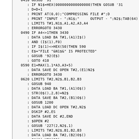
0410 GOSUB '91

   : IF N1$=HEX(0000000000000000)THEN GOSUB '31

   : D=D+1

   : PRINT AT(0,0);"COMPRESSING FILE #";D

   : PRINT "INPUT - ";N1$;"     OUTPUT - ";N2$;TAB(64)

   : LIMITS T#1,N1$,A1,A2,A3,A4

   : ERRORGOTO 3430

0490 IF A4<>1THEN 3430

   : DATA LOAD BA T#1,(A1)I$()

   : AND (I$(1),F0)

   : IF I$(1)<>HEX(50)THEN 590

   : E$="FILE "&N1$&" IS PROTECTED"

   : GOSUB '92(E$)

   : GOTO 410

0590 E1=MAX(1.1*A3,A3+5)

   : DATA SAVE DC OPEN T#2,(E1)N2$

   : ERRORGOTO 3430

0620 LIMITS T#2,N2$,B1,B2,B3

   : GOSUB 940

   : DATA LOAD BA T#1,(A1)O$()

   : STR(O$(),2,8)=N2$

   : DATA SAVE BA T#2,(B1)O$()

   : GOSUB 1200

   : DATA LOAD DC OPEN T#2,N2$

   : DSKIP #2,ES

   : DATA SAVE DC #2,END

   : $OPEN #2

   : GOSUB '227(2,N2$,1)

   : LIMITS T#2,N2$,B1,B2,B3

   : DATA LOAD BA T#2,(B2)O$()
