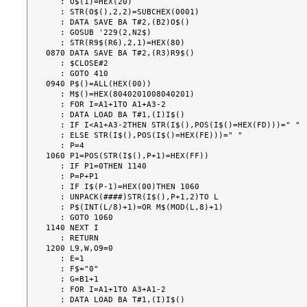
   : O$(1)=HEX(20)

   : STR(O$(),2,2)=SUBCHEX(0001)

   : DATA SAVE BA T#2,(B2)O$()

   : GOSUB '229(2,N2$)

   : STR(R9$(R6),2,1)=HEX(80)

0870 DATA SAVE BA T#2,(R3)R9$()

   : $CLOSE#2

   : GOTO 410

0940 P$()=ALL(HEX(00))

   : M$()=HEX(8040201008040201)

   : FOR I=A1+1TO A1+A3-2

   : DATA LOAD BA T#1,(I)I$()

   : IF I<A1+A3-2THEN STR(I$(),POS(I$()=HEX(FD)))=" "

   : ELSE STR(I$(),POS(I$()=HEX(FE)))=" "

   : P=4

1060 P1=POS(STR(I$(),P+1)=HEX(FF))

   : IF P1=0THEN 1140

   : P=P+P1

   : IF I$(P-1)=HEX(00)THEN 1060

   : UNPACK(####)STR(I$(),P+1,2)TO L

   : P$(INT(L/8)+1)=OR M$(MOD(L,8)+1)

   : GOTO 1060

1140 NEXT I

   : RETURN

1200 L9,W,O9=0

   : E=1

   : F$="0"

   : G=B1+1

   : FOR I=A1+1TO A3+A1-2

   : DATA LOAD BA T#1,(I)I$()
