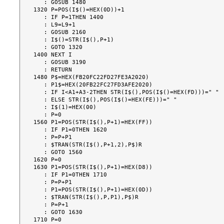
   : GOSUB 1480

1320 P=POS(I$()=HEX(0D))+1

   : IF P=1THEN 1400

   : L9=L9+1

   : GOSUB 2160

   : I$()=STR(I$(),P+1)

   : GOTO 1320

1400 NEXT I

   : GOSUB 3190

   : RETURN

1480 P$=HEX(FB20FC22FD27FE3A2020)

   : P1$=HEX(20FB22FC27FD3AFE2020)

   : IF I<A1+A3-2THEN STR(I$(),POS(I$()=HEX(FD)))=" "

   : ELSE STR(I$(),POS(I$()=HEX(FE)))=" "

   : I$(1)=HEX(00)

   : P=0

1560 P1=POS(STR(I$(),P+1)=HEX(FF))

   : IF P1=0THEN 1620

   : P=P+P1

   : $TRAN(STR(I$(),P+1,2),P$)R

   : GOTO 1560

1620 P=0

1630 P1=POS(STR(I$(),P+1)=HEX(D8))

   : IF P1=0THEN 1710

   : P=P+P1

   : P1=POS(STR(I$(),P+1)=HEX(0D))

   : $TRAN(STR(I$(),P,P1),P$)R

   : P=P+1

   : GOTO 1630

1710 P=0
