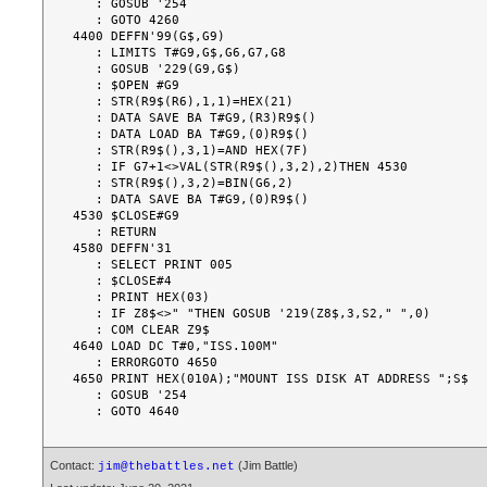
   : GOSUB '254

   : GOTO 4260

4400 DEFFN'99(G$,G9)

   : LIMITS T#G9,G$,G6,G7,G8

   : GOSUB '229(G9,G$)

   : $OPEN #G9

   : STR(R9$(R6),1,1)=HEX(21)

   : DATA SAVE BA T#G9,(R3)R9$()

   : DATA LOAD BA T#G9,(0)R9$()

   : STR(R9$(),3,1)=AND HEX(7F)

   : IF G7+1<>VAL(STR(R9$(),3,2),2)THEN 4530

   : STR(R9$(),3,2)=BIN(G6,2)

   : DATA SAVE BA T#G9,(0)R9$()

4530 $CLOSE#G9

   : RETURN

4580 DEFFN'31

   : SELECT PRINT 005

   : $CLOSE#4

   : PRINT HEX(03)

   : IF Z8$<>" "THEN GOSUB '219(Z8$,3,S2," ",0)

   : COM CLEAR Z9$

4640 LOAD DC T#0,"ISS.100M"

   : ERRORGOTO 4650

4650 PRINT HEX(010A);"MOUNT ISS DISK AT ADDRESS ";S$

   : GOSUB '254

Contact:
(Jim Battle)
jim@thebattles.net