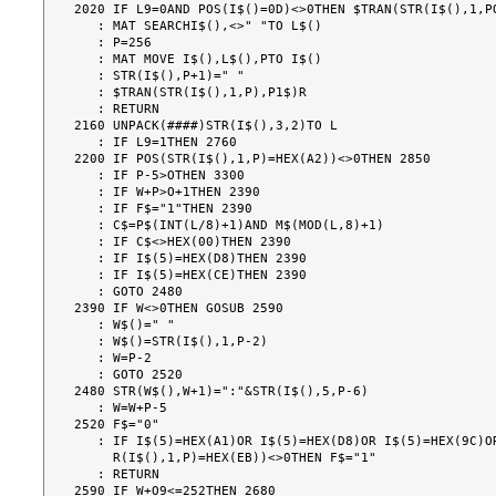
2020 IF L9=0AND POS(I$()=0D)<>0THEN $TRAN(STR(I$(),1,PO
   : MAT SEARCHI$(),<>" "TO L$()

   : P=256

   : MAT MOVE I$(),L$(),PTO I$()

   : STR(I$(),P+1)=" "

   : $TRAN(STR(I$(),1,P),P1$)R

   : RETURN

2160 UNPACK(####)STR(I$(),3,2)TO L

   : IF L9=1THEN 2760

2200 IF POS(STR(I$(),1,P)=HEX(A2))<>0THEN 2850

   : IF P-5>OTHEN 3300

   : IF W+P>O+1THEN 2390

   : IF F$="1"THEN 2390

   : C$=P$(INT(L/8)+1)AND M$(MOD(L,8)+1)

   : IF C$<>HEX(00)THEN 2390

   : IF I$(5)=HEX(D8)THEN 2390

   : IF I$(5)=HEX(CE)THEN 2390

   : GOTO 2480

2390 IF W<>0THEN GOSUB 2590

   : W$()=" "

   : W$()=STR(I$(),1,P-2)

   : W=P-2

   : GOTO 2520

2480 STR(W$(),W+1)=":"&STR(I$(),5,P-6)

   : W=W+P-5

2520 F$="0"

   : IF I$(5)=HEX(A1)OR I$(5)=HEX(D8)OR I$(5)=HEX(9C)OR I$(5)=HEX(9B)OR POS(ST

     R(I$(),1,P)=HEX(EB))<>0THEN F$="1"

   : RETURN

2590 IF W+O9<=252THEN 2680
