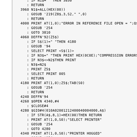
   : IF N1$=" "THEN 3850

   : RETURN

3960 N1$=ALL(HEX(00))

   : GOSUB '219(Z8$,3,S2," ",0)

   : RETURN

4000 PRINT AT(1,0);"ERROR IN REFERENCE FILE OPEN = ";Q$
   : GOSUB '254

   : GOTO 3810

4060 DEFFN'92(Z5$)

   : IF S$(1)=" "THEN 4180

   : GOSUB '94

   : SELECT PRINT <S$(1)>

   : IF N3$=" "THEN PRINT HEX(0C0E);"COMPRESSION ERRORS"

   : IF N3$<>N2$THEN PRINT

   : N3$=N2$

   : PRINT Z5$

   : SELECT PRINT 005

   : RETURN

4180 PRINT AT(1,0);Z5$;TAB(S0)

   : GOSUB '254

   : RETURN

4240 DEFFN'94

4260 $OPEN 4340,#4

   : $CLOSE#4

4280 $GIO#4(010A02001212400040004000,A$)

   : IF STR(A$,8,1)=HEX(00)THEN RETURN

   : PRINT AT(1,0,S0);"SELECT PRINTER"

   : GOSUB '254

   : GOTO 4280

4340 PRINT AT(1,0,S0);"PRINTER HOGGED"
