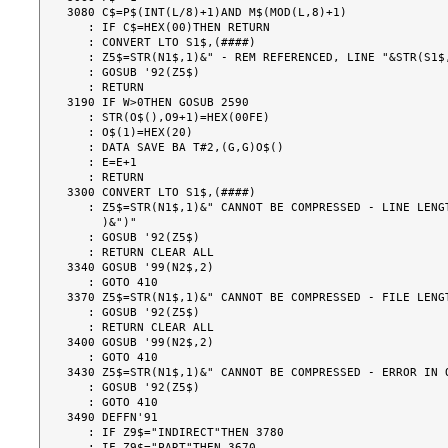
3080 C$=P$(INT(L/8)+1)AND M$(MOD(L,8)+1)

   : IF C$=HEX(00)THEN RETURN

   : CONVERT LTO S1$,(####)

   : Z5$=STR(N1$,1)&" - REM REFERENCED, LINE "&STR(S1$,1,4)

   : GOSUB '92(Z5$)

   : RETURN

3190 IF W>0THEN GOSUB 2590

   : STR(O$(),O9+1)=HEX(00FE)

   : O$(1)=HEX(20)

   : DATA SAVE BA T#2,(G,G)O$()

   : E=E+1

   : RETURN

3300 CONVERT LTO S1$,(####)

   : Z5$=STR(N1$,1)&" CANNOT BE COMPRESSED - LINE LENGTH ERROR  ("&STR(S1$,1,4

     )&")"

   : GOSUB '92(Z5$)

   : RETURN CLEAR ALL

3340 GOSUB '99(N2$,2)

   : GOTO 410

3370 Z5$=STR(N1$,1)&" CANNOT BE COMPRESSED - FILE LENGT
   : GOSUB '92(Z5$)

   : RETURN CLEAR ALL

3400 GOSUB '99(N2$,2)

   : GOTO 410

3430 Z5$=STR(N1$,1)&" CANNOT BE COMPRESSED - ERROR IN O
   : GOSUB '92(Z5$)

   : GOTO 410

3490 DEFFN'91

   : IF Z9$="INDIRECT"THEN 3780

   : IF Z9$="PART"THEN 3670
