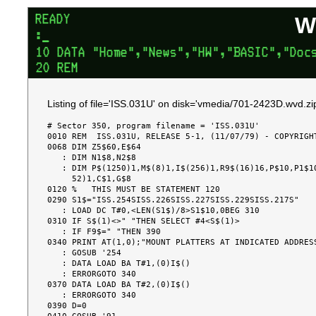
W
Listing of file='ISS.031U' on disk='vmedia/701-2423D.wvd.zi
# Sector 350, program filename = 'ISS.031U'

0010 REM  ISS.031U, RELEASE 5-1, (11/07/79) - COPYRIGHT
0068 DIM Z5$60,E$64

   : DIM N1$8,N2$8

   : DIM P$(1250)1,M$(8)1,I$(256)1,R9$(16)16,P$10,P1$10,O$(256)1,L$(256)2,W$(2

     52)1,C$1,G$8

0120 %   THIS MUST BE STATEMENT 120

0290 S1$="ISS.254SISS.226SISS.227SISS.229SISS.217S"

   : LOAD DC T#0,<LEN(S1$)/8>S1$10,0BEG 310

0310 IF S$(1)<>" "THEN SELECT #4<S$(1)>

   : IF F9$=" "THEN 390

0340 PRINT AT(1,0);"MOUNT PLATTERS AT INDICATED ADDRESS
   : GOSUB '254

   : DATA LOAD BA T#1,(0)I$()

   : ERRORGOTO 340

0370 DATA LOAD BA T#2,(0)I$()

   : ERRORGOTO 340

0390 D=0
