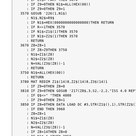
   : IF Z9=0THEN N1$=ALL(HEX(00))

   : IF Z9=0THEN Z9=1

3570 GOSUB '226(1,N1$)

   : N1$,N2$=R9$

   : IF N1$=HEX(0000000000000000)THEN RETURN

   : IF R<>1THEN 3570

   : IF N1$<Z1$(1)THEN 3570

   : IF N1$>Z2$(1)THEN 3570

   : RETURN

3670 Z8=Z8+1

   : IF Z8>Z9THEN 3750

   : N1$=Z1$(Z8)

   : N2$=Z2$(Z8)

   : N=VAL(Z3$(Z8))-1

   : RETURN

3750 N1$=ALL(HEX(00))

   : RETURN

3780 MAT REDIM Z1$(14)8,Z2$(14)8,Z3$(14)1

   : IF Z9=0THEN Z8=0

3810 IF Z9=0THEN GOSUB '217(Z8$,3,S2,-2,2,"ISS 4.0 REF"
   : IF Q$<>" "THEN 4000

   : IF Z9=0THEN Z9=1

3850 IF Z8=0THEN DATA LOAD DC #3,STR(Z1$(),1),STR(Z2$()
   : IF END THEN 3960

   : Z8=Z8+1

   : N1$=Z1$(Z8)

   : N2$=Z2$(Z8)

   : N=VAL(Z3$(Z8))-1

   : IF Z8=14THEN Z8=0
