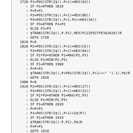
1720 P1=POS(STR(I$(),P+1)=HEX(A2))

   : IF P1=0THEN 1810

   : P=P+P1

   : P2=POS(STR(I$(),P+1)=HEX(0D))

   : P3=POS(STR(I$(),P+1,P2)=HEX(3A))

   : IF P3=0THEN P1=P2

   : ELSE P1=P3

   : $TRAN(STR(I$(),P,P1),HEX(FC22FD27FE3A2020))R

   : GOTO 1720

1810 P=0

1820 P2=POS(STR(I$(),P+1)=HEX(CE))

   : P3=POS(STR(I$(),P+1)=HEX(9A))

   : IF P2*P3=0THEN P1=MAX(P2,P3)

   : ELSE P1=MIN(P2,P3)

   : IF P1=0THEN 1900

   : P=P+P1

   : $TRAN(STR(I$(),P+POS(STR(I$(),P+1)<>" "),1),P$)R

   : GOTO 1820

1900 P=0

1910 P2=POS(STR(I$(),P+1)=HEX(27))

   : P3=POS(STR(I$(),P+1)=HEX(22))

   : IF P2*P3=0THEN P1=MAX(P2,P3)

   : ELSE P1=MIN(P2,P3)

   : IF P1=0THEN 2020

   : P=P+P1

   : P1=POS(STR(I$(),P+1)=I$(P))

   : IF P1=0THEN 1910

   : $TRAN(STR(I$(),P,P1),P$)R

   : P=P+P1

   : GOTO 1910
