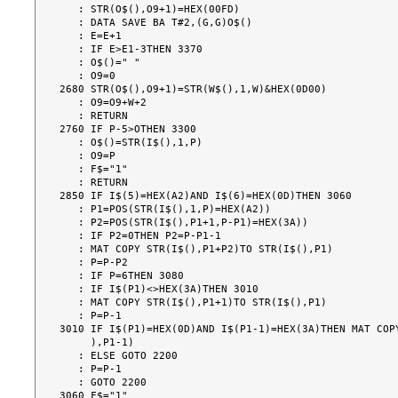
   : STR(O$(),O9+1)=HEX(00FD)

   : DATA SAVE BA T#2,(G,G)O$()

   : E=E+1

   : IF E>E1-3THEN 3370

   : O$()=" "

   : O9=0

2680 STR(O$(),O9+1)=STR(W$(),1,W)&HEX(0D00)

   : O9=O9+W+2

   : RETURN

2760 IF P-5>OTHEN 3300

   : O$()=STR(I$(),1,P)

   : O9=P

   : F$="1"

   : RETURN

2850 IF I$(5)=HEX(A2)AND I$(6)=HEX(0D)THEN 3060

   : P1=POS(STR(I$(),1,P)=HEX(A2))

   : P2=POS(STR(I$(),P1+1,P-P1)=HEX(3A))

   : IF P2=0THEN P2=P-P1-1

   : MAT COPY STR(I$(),P1+P2)TO STR(I$(),P1)

   : P=P-P2

   : IF P=6THEN 3080

   : IF I$(P1)<>HEX(3A)THEN 3010

   : MAT COPY STR(I$(),P1+1)TO STR(I$(),P1)

   : P=P-1

3010 IF I$(P1)=HEX(0D)AND I$(P1-1)=HEX(3A)THEN MAT COPY
     ),P1-1)

   : ELSE GOTO 2200

   : P=P-1

   : GOTO 2200

3060 F$="1"
